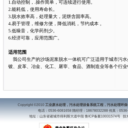
1.自动控制，.操作简单，可连续进行使用。
2.能耗低，使用寿命长。
3.脱水效率高，处理量大，泥饼含固率高。
4.易于管理，维修方便，降低消耗，节约成本 。
5.低噪音，化学药剂少。
6.经济可靠，应用范围广。
适用范围
我公司生产的沙场泥浆脱水一体机可广泛适用于城市污水
镀、皮革、冶
金、化工、屠宰、食品、酒制造业等各个行业
Copyright ©2010
工业废水处理，污水处理设备系统工程，污水处理环保
电话：0536-6081658 隋经理：18678032288 传真：0536-
地址：山东省诸城市得利斯大道中段
鲁ICP备案10031574号
技术