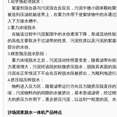
1.化学预处理脱水：
絮凝剂混合器与污泥混合反应后，污泥中微小固体颗粒聚
被送到压滤机输送带上，在重力作用下使絮状物中的水通过
入下方接水槽中。
2.重力浓缩脱水
在输送过程中污泥絮团中的水份逐渐下降，形成流动性较
的高低主要取决于过滤带的性质、污泥性质以及污泥的絮凝
部分的水份。
3.楔形预压脱水阶段：
重力浓缩脱水之后，污泥流动性明显变差，随着滤带向前
力逐渐增大，污泥经该段的轻微挤压脱水，脱除其表面的游
污泥在正常情况下不会在压榨脱水段被挤出，为顺利地进行
4.挤压辊压榨脱水：
物料进入压力区，随着滤带运行方向压力随挤压辊直径的
缩，污泥物料内的间隙的水被挤出，基本形成滤饼，经过楔
大的挤压力作用下，逐步挤压污泥，以达到**程度的泥、
沙场泥浆脱水一体机产品特点