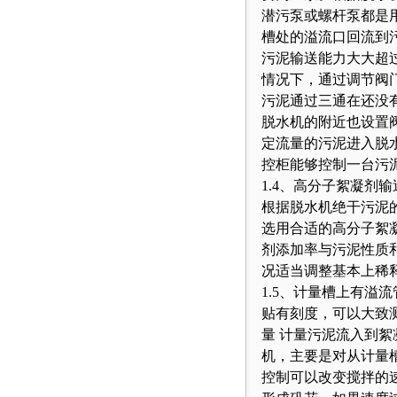
潜污泵或螺杆泵都是
槽处的溢流口回流到
污泥输送能力大大超
情况下，通过调节阀
污泥通过三通在还没
脱水机的附近也设置
定流量的污泥进入脱
控柜能够控制一台污
1.4、高分子絮凝剂
根据脱水机绝干污泥
选用合适的高分子絮
剂添加率与污泥性质
况适当调整基本上稀释倍
1.5、计量槽上有溢
贴有刻度，可以大致
量 计量污泥流入到
机，主要是对从计量
控制可以改变搅拌的