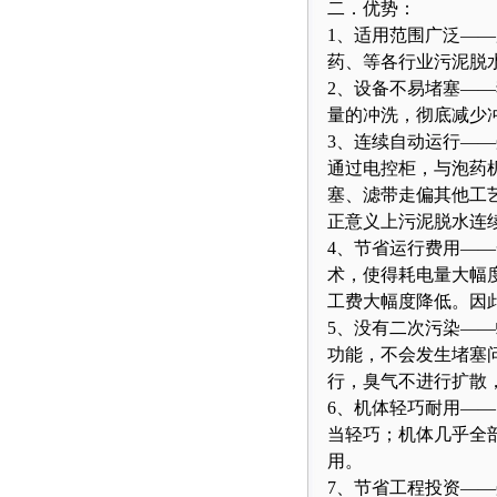
二．优势：
1、适用范围广泛—
药、等各行业污泥脱水
2、设备不易堵塞—
量的冲洗，彻底减少
3、连续自动运行—
通过电控柜，与泡药
塞、滤带走偏其他工
正意义上污泥脱水连
4、节省运行费用—
术，使得耗电量大幅
工费大幅度降低。因
5、没有二次污染——
功能，不会发生堵塞
行，臭气不进行扩散
6、机体轻巧耐用—
当轻巧；机体几乎全
用。
7、节省工程投资—