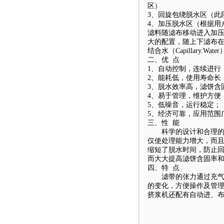
区）
3、回旋包绕脱水区（此
4、加压脱水区（根据用
滤料随滤布移动进入加压
大的配置，随上下滤布
结合水（Capillary.
二、优 点
1、自动控制，连续进行
2、能耗低，使用寿命长
3、脱水效率高，滤饼含
4、易于管理，维护方便
5、低噪音，运行稳定；
5、经济可靠，应用范围
三、性 能
科学的设计和合理的布
仅使处理能力增大，而
缩短了脱水时间，防止回
而大大提高滤饼含固率
四、特 点
滤带的张力通过充气的
的变化，方便操作及管
挤浆机还配有自动进、