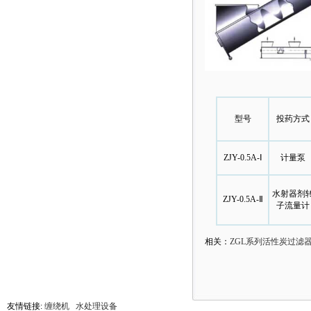
型号
投药方式
ZJY-0.5A-Ⅰ
计量泵
水射器剂
ZJY-0.5A-Ⅱ
子流量计
相关：
ZGL系列活性炭过滤
友情链接:
缠绕机
水处理设备