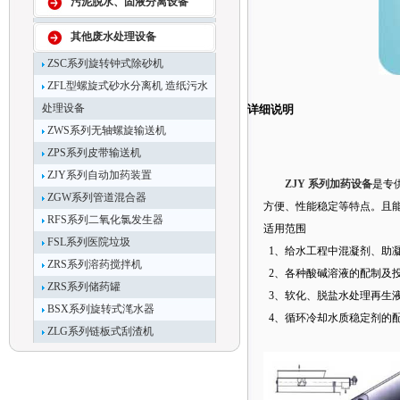
污泥脱水、固液分离设备
其他废水处理设备
ZSC系列旋转钟式除砂机
ZFL型螺旋式砂水分离机 造纸污水
处理设备
详细说明
ZWS系列无轴螺旋输送机
ZPS系列皮带输送机
ZJY系列自动加药装置
ZJY 系列加药设备
是专
ZGW系列管道混合器
方便、性能稳定等特点。且
RFS系列二氧化氯发生器
适用范围
FSL系列医院垃圾
1、给水工程中混凝剂、助
ZRS系列溶药搅拌机
2、各种酸碱溶液的配制及
ZRS系列储药罐
3、软化、脱盐水处理再生
BSX系列旋转式滗水器
4、循环冷却水质稳定剂的
ZLG系列链板式刮渣机