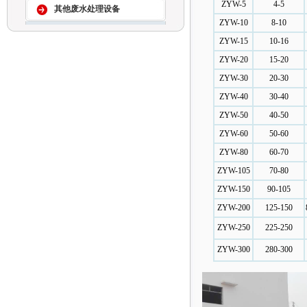
ZYW-5
4-5
其他废水处理设备
ZYW-10
8-10
ZYW-15
10-16
ZYW-20
15-20
ZYW-30
20-30
ZYW-40
30-40
ZYW-50
40-50
ZYW-60
50-60
ZYW-80
60-70
ZYW-105
70-80
ZYW-150
90-105
ZYW-200
125-150
ZYW-250
225-250
ZYW-300
280-300